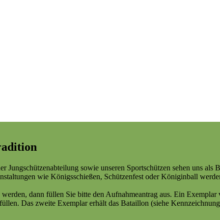
adition
er Jungschützenabteilung sowie unseren Sportschützen sehen uns als 
staltungen wie Königsschießen, Schützenfest oder Königinball werden
 werden, dann füllen Sie bitte den Aufnahmeantrag aus. Ein Exemplar v
ufüllen. Das zweite Exemplar erhält das Bataillon (siehe Kennzeichnun