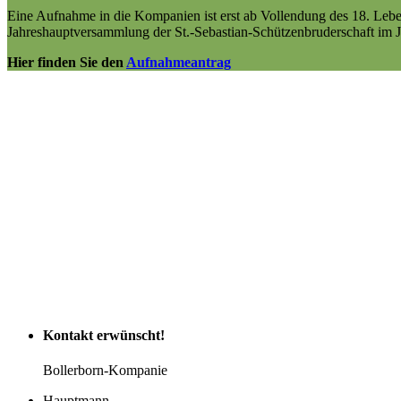
Eine Aufnahme in die Kompanien ist erst ab Vollendung des 18. Leben
Jahreshauptversammlung der St.-Sebastian-Schützenbruderschaft im J
Hier finden Sie den
Aufnahmeantrag
Kontakt
erwünscht!
Bollerborn-Kompanie
Hauptmann