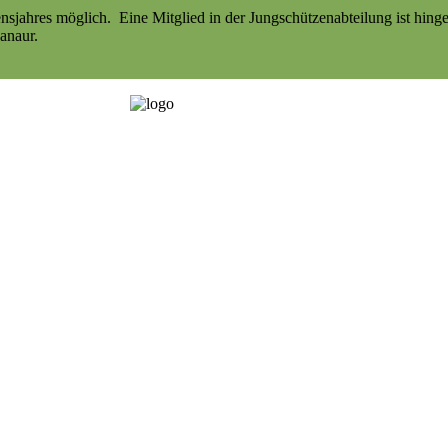
sjahres möglich. Eine Mitglied in der Jungschützenabteilung ist hinge
anaur.