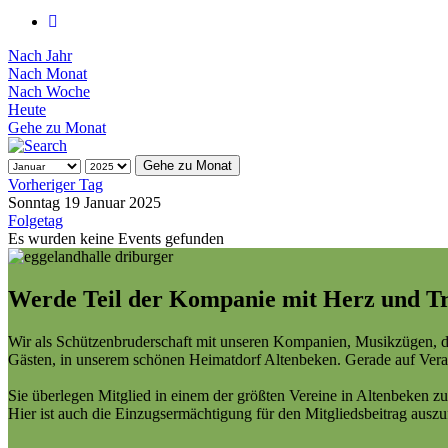
Nach Jahr
Nach Monat
Nach Woche
Heute
Gehe zu Monat
Gehe zu Monat
Vorheriger Tag
Sonntag 19 Januar 2025
Folgetag
Es wurden keine Events gefunden
Werde Teil der Kompanie mit Herz und Tr
Wir als Schützenbruderschaft mit unseren Kompanien, Musikzügen, d
Gästen, in unserem schönen Heimatdorf Altenbeken. Gerade auf Veran
Sie überlegen Mitglied in einem der größten Vereine in Altenbeken zu
Hier ist auch die Einzugsermächtigung für den Mitgliedsbeitrag ausz