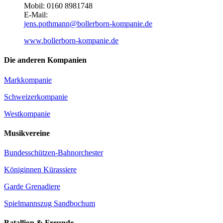
Mobil: 0160 8981748
E-Mail:
jens.pothmann@bollerborn-kompanie.de
www.bollerborn-kompanie.de
Die anderen Kompanien
Markkompanie
Schweizerkompanie
Westkompanie
Musikvereine
Bundesschützen-Bahnorchester
Königinnen Kürassiere
Garde Grenadiere
Spielmannszug Sandbochum
Batallion & Freunde