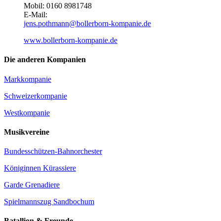
Mobil: 0160 8981748
E-Mail:
jens.pothmann@bollerborn-kompanie.de
www.bollerborn-kompanie.de
Die anderen Kompanien
Markkompanie
Schweizerkompanie
Westkompanie
Musikvereine
Bundesschützen-Bahnorchester
Königinnen Kürassiere
Garde Grenadiere
Spielmannszug Sandbochum
Batallion & Freunde