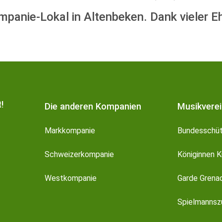
panie-Lokal in Altenbeken. Dank vieler E
!
Die anderen Kompanien
Musikvere
Markkompanie
Bundesschüt
Schweizerkompanie
Königinnen K
Westkompanie
Garde Grena
Spielmanns