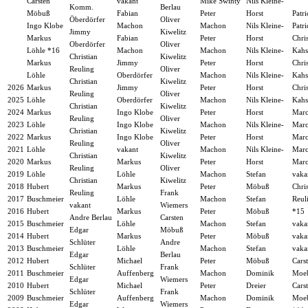
Carsten
vakant
Mike Swinty
Nils Kleine-
Komm.
Berlau
Möbuß
Fabian
Peter
Horst
Patri
Öberdörfer
Oliver
Ingo Klobe
Machon
Machon
Nils Kleine-
Patri
Jimmy
Kiwelitz
Markus
Fabian
Peter
Horst
Chri
Oberdörfer
Oliver
Löhle *16
Machon
Machon
Nils Kleine-
Kahs
Christian
Kiwelitz
Markus
Jimmy
Peter
Horst
Chri
Reuling
Oliver
Löhle
Oberdörfer
Machon
Nils Kleine-
Kahs
Christian
Kiwelitz
2026
Markus
Jimmy
Peter
Horst
Chri
Reuling
Oliver
2025
Löhle
Oberdörfer
Machon
Nils Kleine-
Kahs
Christian
Kiwelitz
2024
Markus
Ingo Klobe
Peter
Horst
Marc
Reuling
Oliver
2023
Löhle
Ingo Klobe
Machon
Nils Kleine-
Marc
Christian
Kiwelitz
2022
Markus
Ingo Klobe
Peter
Horst
Marc
Reuling
Oliver
2021
Löhle
vakant
Machon
Nils Kleine-
Marc
Christian
Kiwelitz
2020
Markus
Markus
Peter
Horst
Marc
Reuling
Oliver
2019
Löhle
Löhle
Machon
Stefan
vaka
Christian
Kiwelitz
2018
Hubert
Markus
Peter
Möbuß
Chris
Reuling
Frank
2017
Buschmeier
Löhle
Machon
Stefan
Reul
vakant
Wiemers
2016
Hubert
Markus
Peter
Möbuß
*15
Andre Berlau
Carsten
2015
Buschmeier
Löhle
Machon
Stefan
vaka
Edgar
Möbuß
2014
Hubert
Markus
Peter
Möbuß
vaka
Schlüter
Andre
2013
Buschmeier
Löhle
Machon
Stefan
vaka
Edgar
Berlau
2012
Hubert
Michael
Peter
Möbuß
Cars
Schlüter
Frank
2011
Buschmeier
Auffenberg
Machon
Dominik
Moe
Edgar
Wiemers
2010
Hubert
Michael
Peter
Dreier
Cars
Schlüter
Frank
2009
Buschmeier
Auffenberg
Machon
Dominik
Moe
Edgar
Wiemers