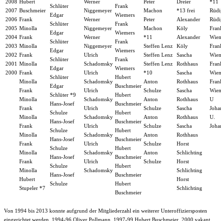
2008
Hubert
Werner
Peter
Dreier
*11
Schlüter
Frank
2007
Buschmeier
Niggemeyer
Machon
*13 frei
Rüdi
Edgar
Wiemers
2006
Frank
Werner
Peter
Alexander
Rüdi
Schlüter
Frank
2005
Minolla
Niggemeyer
Machon
Köly
Fran
Edgar
Wiemers
2004
Frank
Werner
*11
Alexander
Wiem
Schlüter
Frank
2003
Minolla
Niggemeyer
Steffen Lenz
Köly
Fran
Edgar
Wiemers
2002
Frank
Ulrich
Steffen Lenz
Sascha
Wiem
Schlüter
Frank
2001
Minolla
Schadomsky
Steffen Lenz
Rothhaus
Fran
Edgar
Wiemers
2000
Frank
Ulrich
*10
Sascha
Wiem
Schlüter
Hubert
Minolla
Schadomsky
Anton
Rothhaus
Fran
Edgar
Buschmeier
Frank
Ulrich
Schulze
Sascha
Wiem
Schlüter *9
Hubert
Minolla
Schadomsky
Anton
Rothhaus
U
Hans-Josef
Buschmeier
Frank
Ulrich
Schulze
Sascha
Joha
Schulze
Hubert
Minolla
Schadomsky
Anton
Rothhaus
U.
Hans-Josef
Buschmeier
Frank
Ulrich
Schulze
Sascha
Joha
Schulze
Hubert
Minolla
Schadomsky
Anton
Rothhaus
Hans-Josef
Buschmeier
Frank
Ulrich
Schulze
Horst
Schulze
Hubert
Minolla
Schadomsky
Anton
Schlichting
Hans-Josef
Buschmeier
Frank
Ulrich
Schulze
Horst
Schulze
Hubert
Minolla
Schadomsky
Schlichting
Hans-Josef
Buschmeier
Hubert
Horst
Schulze
Hubert
Stupeler *7
Schlichting
Buschmeier
Von 1994 bis 2013 konnte aufgrund der Mitgliederzahl ein weiterer Unteroffiziersposten
eingerichtet werden. 1994-96 Oliver Pollmann, 1997-99 Hubert Buschmeier, 2000 vakant,