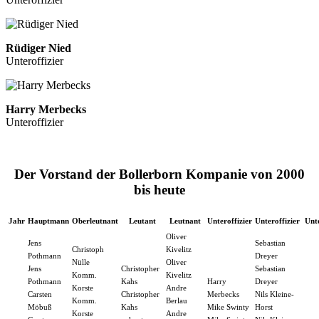
Rüdiger Nied
Unteroffizier
Harry Merbecks
Unteroffizier
Der Vorstand der Bollerborn Kompanie von 2000
bis heute
Jahr
Hauptmann
Oberleutnant
Leutant
Leutnant
Unteroffizier
Unteroffizier
Unte
Oliver
Jens
Sebastian
Christoph
Kivelitz
Pothmann
Dreyer
Nülle
Oliver
Jens
Christopher
Sebastian
Komm.
Kivelitz
Pothmann
Kahs
Harry
Dreyer
Korste
Andre
Carsten
Christopher
Merbecks
Nils Kleine-
Komm.
Berlau
Möbuß
Kahs
Mike Swinty
Horst
Korste
Andre