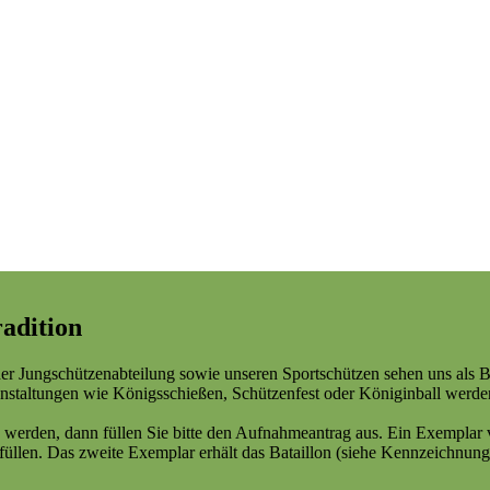
adition
er Jungschützenabteilung sowie unseren Sportschützen sehen uns als 
staltungen wie Königsschießen, Schützenfest oder Königinball werden
 werden, dann füllen Sie bitte den Aufnahmeantrag aus. Ein Exemplar v
ufüllen. Das zweite Exemplar erhält das Bataillon (siehe Kennzeichnun