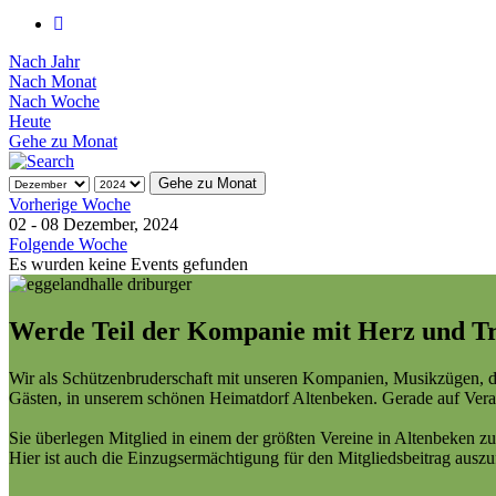
Nach Jahr
Nach Monat
Nach Woche
Heute
Gehe zu Monat
Gehe zu Monat
Vorherige Woche
02 - 08 Dezember, 2024
Folgende Woche
Es wurden keine Events gefunden
Werde Teil der Kompanie mit Herz und Tr
Wir als Schützenbruderschaft mit unseren Kompanien, Musikzügen, d
Gästen, in unserem schönen Heimatdorf Altenbeken. Gerade auf Veran
Sie überlegen Mitglied in einem der größten Vereine in Altenbeken zu
Hier ist auch die Einzugsermächtigung für den Mitgliedsbeitrag ausz