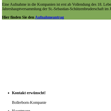
Eine Aufnahme in die Kompanien ist erst ab Vollendung des 18. Leben
Jahreshauptversammlung der St.-Sebastian-Schützenbruderschaft im J
Hier finden Sie den
Aufnahmeantrag
Kontakt
erwünscht!
Bollerborn-Kompanie
Hauptmann