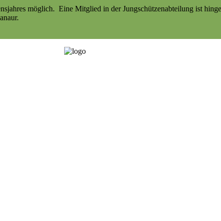
sjahres möglich. Eine Mitglied in der Jungschützenabteilung ist hinge
anaur.