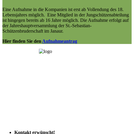
Eine Aufnahme in die Kompanien ist erst ab Vollendung des 18.
Lebensjahres möglich. Eine Mitglied in der Jungschützenabteilung
ist hingegen bereits ab 16 Jahre möglich. Die Aufnahme erfolgt auf
der Jahreshauptversammlung der St.-Sebastian-
Schützenbruderschaft im Janaur.
Hier finden Sie den
Aufnahmeantrag
Kontakt
erwünscht!